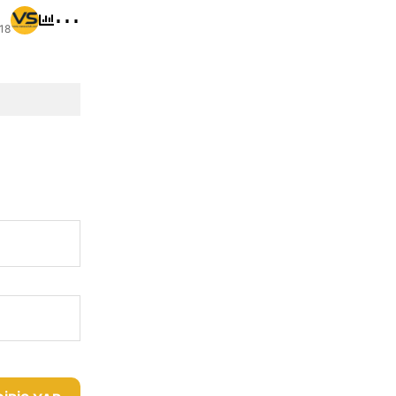
⋯
:18