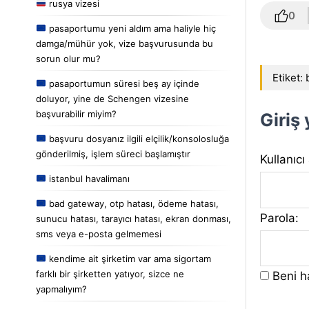
rusya vizesi
0
pasaportumu yeni aldım ama haliyle hiç
damga/mühür yok, vize başvurusunda bu
sorun olur mu?
Etiket:
pasaportumun süresi beş ay içinde
doluyor, yine de Schengen vizesine
başvurabilir miyim?
Giriş
başvuru dosyanız ilgili elçilik/konsolosluğa
gönderilmiş, işlem süreci başlamıştır
Kullanıcı
istanbul havalimanı
bad gateway, otp hatası, ödeme hatası,
Parola:
sunucu hatası, tarayıcı hatası, ekran donması,
sms veya e-posta gelmemesi
kendime ait şirketim var ama sigortam
farklı bir şirketten yatıyor, sizce ne
Beni ha
yapmalıyım?