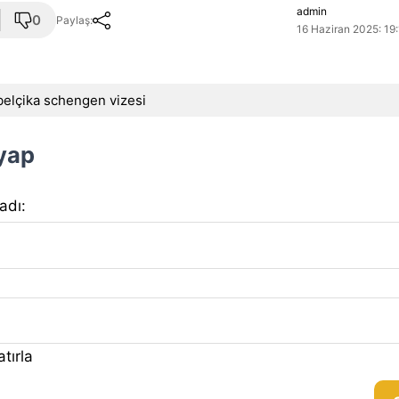
admin
0
Paylaş:
16 Haziran 2025: 19
belçika schengen vizesi
 yap
 adı:
tırla