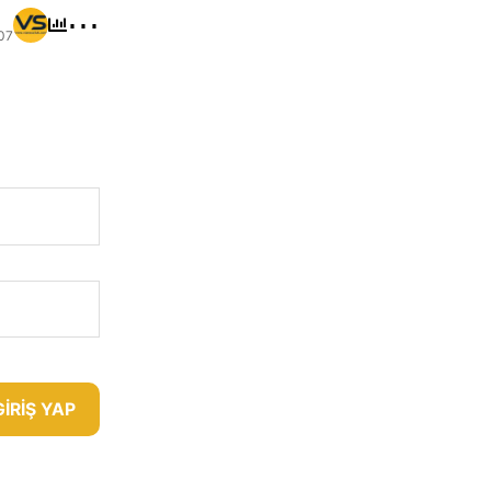
⋯
07
GIRIŞ YAP