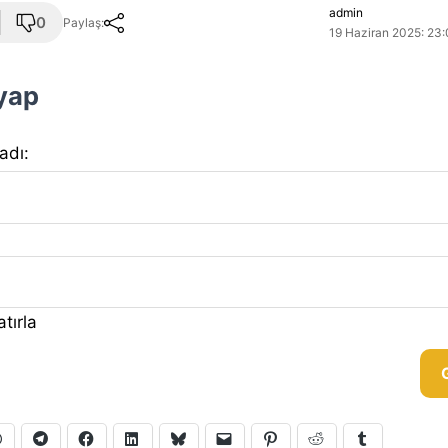
admin
0
Paylaş:
19 Haziran 2025: 23:
 yap
 adı:
tırla