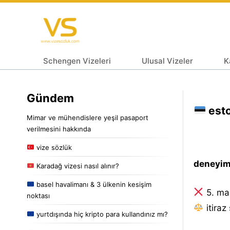
Schengen Vizeleri
Ulusal Vizeler
K
Gündem
esto
Mimar ve mühendislere yeşil pasaport
verilmesini hakkında
vize sözlük
deneyiml
Karadağ vizesi nasıl alınır?
basel havalimanı & 3 ülkenin kesişim
5. ma
noktası
i̇tiraz
yurtdışında hiç kripto para kullandınız mı?