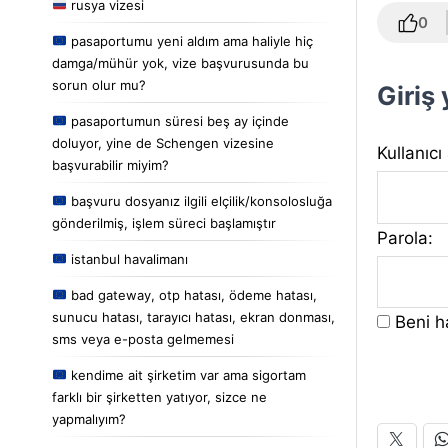
rusya vizesi
0
pasaportumu yeni aldım ama haliyle hiç
damga/mühür yok, vize başvurusunda bu
sorun olur mu?
Giriş
pasaportumun süresi beş ay içinde
doluyor, yine de Schengen vizesine
Kullanıcı
başvurabilir miyim?
başvuru dosyanız ilgili elçilik/konsolosluğa
gönderilmiş, işlem süreci başlamıştır
Parola:
istanbul havalimanı
bad gateway, otp hatası, ödeme hatası,
sunucu hatası, tarayıcı hatası, ekran donması,
Beni ha
sms veya e-posta gelmemesi
kendime ait şirketim var ama sigortam
farklı bir şirketten yatıyor, sizce ne
yapmalıyım?