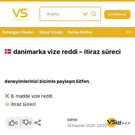
OTURUM AÇ
...
Schengen Vizeleri
Ulusal Vizeler
Karma Rehber
danimarka vize reddi – itiraz süreci
deneyimlerinizi bizimle paylaşın lütfen.
6. madde vize reddi
i̇tiraz süreci
⋯
admin
0
0
19 Haziran 2025: 23:02