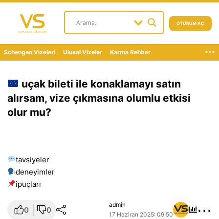
OTURUM AÇ
...
Schengen Vizeleri
Ulusal Vizeler
Karma Rehber
uçak bileti ile konaklamayı satın
alırsam, vize çıkmasına olumlu etkisi
olur mu?
tavsiyeler
deneyimler
i̇puçları
⋯
admin
0
0
17 Haziran 2025: 09:50