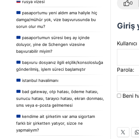
rusya vizesi
0
pasaportumu yeni aldım ama haliyle hiç
damga/mühür yok, vize başvurusunda bu
Giriş
sorun olur mu?
pasaportumun süresi beş ay içinde
Kullanıcı
doluyor, yine de Schengen vizesine
başvurabilir miyim?
başvuru dosyanız ilgili elçilik/konsolosluğa
Parola:
gönderilmiş, işlem süreci başlamıştır
istanbul havalimanı
bad gateway, otp hatası, ödeme hatası,
Beni ha
sunucu hatası, tarayıcı hatası, ekran donması,
sms veya e-posta gelmemesi
kendime ait şirketim var ama sigortam
farklı bir şirketten yatıyor, sizce ne
yapmalıyım?