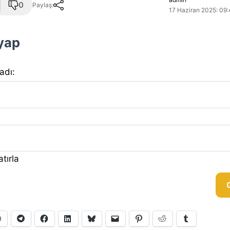
0
Paylaş:
17 Haziran 2025: 09:
 yap
 adı:
tırla