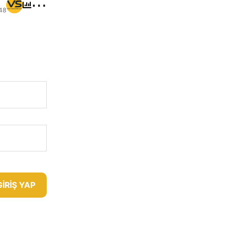
⋯
48
GIRIŞ YAP