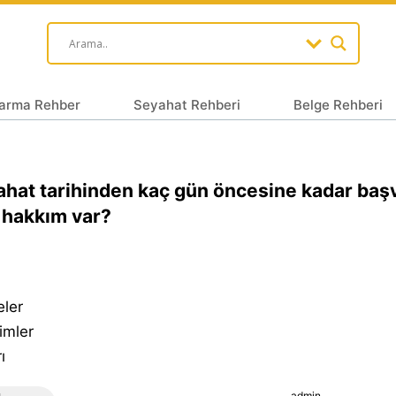
arma Rehber
Seyahat Rehberi
Belge Rehberi
hat tarihinden kaç gün öncesine kadar baş
hakkım var?
eler
imler
ı
admin