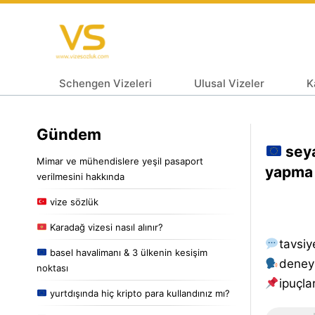
Schengen Vizeleri
Ulusal Vizeler
K
Gündem
seya
Mimar ve mühendislere yeşil pasaport
yapma 
verilmesini hakkında
vize sözlük
Karadağ vizesi nasıl alınır?
tavsiy
basel havalimanı & 3 ülkenin kesişim
deney
noktası
i̇puçlar
yurtdışında hiç kripto para kullandınız mı?