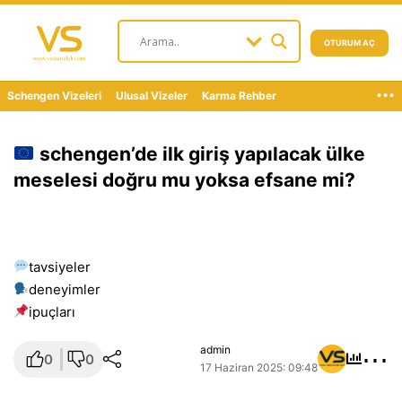
OTURUM AÇ
...
Schengen Vizeleri
Ulusal Vizeler
Karma Rehber
schengen’de ilk giriş yapılacak ülke
meselesi doğru mu yoksa efsane mi?
tavsiyeler
deneyimler
i̇puçları
⋯
admin
0
0
17 Haziran 2025: 09:48