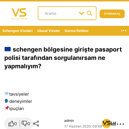
OTURUM AÇ
...
Schengen Vizeleri
Ulusal Vizeler
Karma Rehber
schengen bölgesine girişte pasaport
polisi tarafından sorgulanırsam ne
yapmalıyım?
tavsiyeler
deneyimler
i̇puçları
⋯
admin
0
0
17 Haziran 2025: 09:49