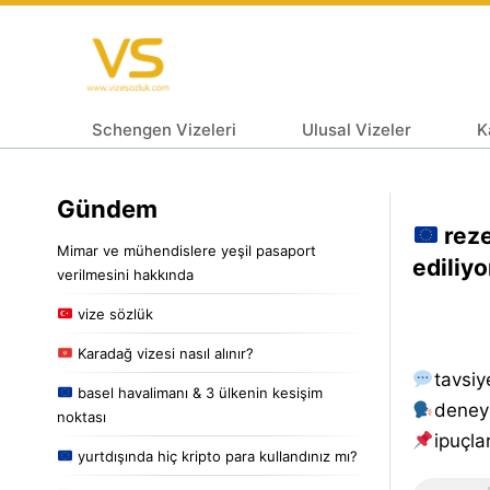
Schengen Vizeleri
Ulusal Vizeler
K
Gündem
reze
Mimar ve mühendislere yeşil pasaport
ediliy
verilmesini hakkında
vize sözlük
Karadağ vizesi nasıl alınır?
tavsiy
basel havalimanı & 3 ülkenin kesişim
deney
noktası
i̇puçlar
yurtdışında hiç kripto para kullandınız mı?