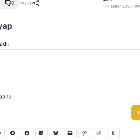
0
Paylaş:
17 Haziran 2025: 09:
 yap
 adı:
tırla