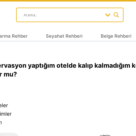
arma Rehber
Seyahat Rehberi
Belge Rehberi
rvasyon yaptığım otelde kalıp kalmadığım k
or mu?
eler
imler
ı
admin