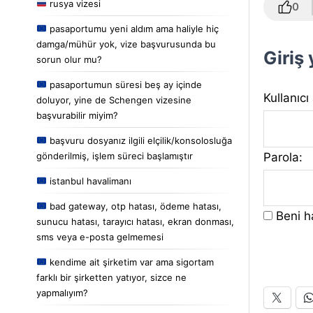
rusya vizesi
0
pasaportumu yeni aldım ama haliyle hiç
damga/mühür yok, vize başvurusunda bu
Giriş
sorun olur mu?
pasaportumun süresi beş ay içinde
Kullanıcı
doluyor, yine de Schengen vizesine
başvurabilir miyim?
başvuru dosyanız ilgili elçilik/konsolosluğa
Parola:
gönderilmiş, işlem süreci başlamıştır
istanbul havalimanı
bad gateway, otp hatası, ödeme hatası,
Beni ha
sunucu hatası, tarayıcı hatası, ekran donması,
sms veya e-posta gelmemesi
kendime ait şirketim var ama sigortam
farklı bir şirketten yatıyor, sizce ne
yapmalıyım?