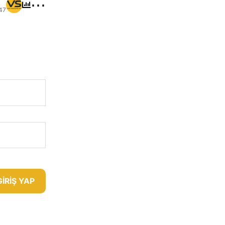
⋯
47
GIRIŞ YAP