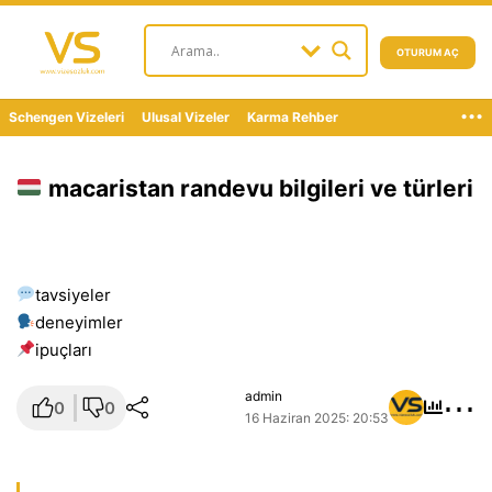
OTURUM AÇ
...
Schengen Vizeleri
Ulusal Vizeler
Karma Rehber
macaristan randevu bilgileri ve türleri
tavsiyeler
deneyimler
i̇puçları
⋯
admin
0
0
16 Haziran 2025: 20:53