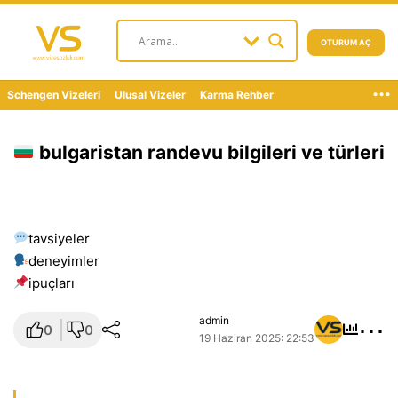
OTURUM AÇ
...
Schengen Vizeleri
Ulusal Vizeler
Karma Rehber
bulgaristan randevu bilgileri ve türleri
tavsiyeler
deneyimler
i̇puçları
⋯
admin
0
0
19 Haziran 2025: 22:53