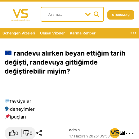
OTURUM AÇ
...
Schengen Vizeleri
Ulusal Vizeler
Karma Rehber
randevu alırken beyan ettiğim tarih
değişti, randevuya gittiğimde
değiştirebilir miyim?
tavsiyeler
deneyimler
i̇puçları
⋯
admin
0
0
17 Haziran 2025: 09:53