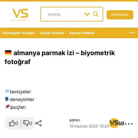
OTURUM AÇ
...
Schengen Vizeleri
Ulusal Vizeler
Karma Rehber
almanya parmak izi – biyometrik
fotoğraf
tavsiyeler
deneyimler
i̇puçları
⋯
admin
0
0
16 Haziran 2025: 18:24