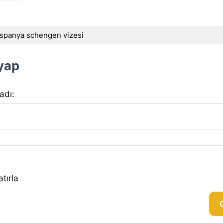
ispanya schengen vizesi
 yap
 adı:
tırla