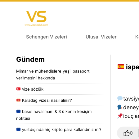
Schengen Vizeleri
Ulusal Vizeler
K
Gündem
ispa
Mimar ve mühendislere yeşil pasaport
verilmesini hakkında
vize sözlük
tavsiy
Karadağ vizesi nasıl alınır?
deney
basel havalimanı & 3 ülkenin kesişim
i̇puçlar
noktası
yurtdışında hiç kripto para kullandınız mı?
0