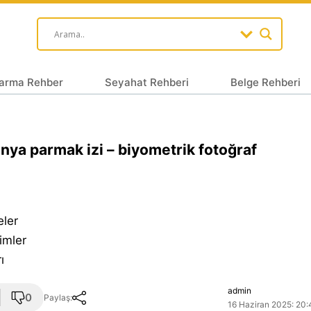
arma Rehber
Seyahat Rehberi
Belge Rehberi
nya parmak izi – biyometrik fotoğraf
eler
imler
ı
admin
0
Paylaş:
16 Haziran 2025: 20: