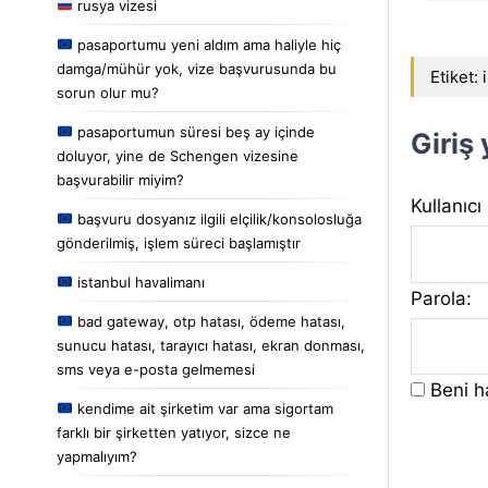
rusya vizesi
pasaportumu yeni aldım ama haliyle hiç
damga/mühür yok, vize başvurusunda bu
Etiket:
sorun olur mu?
pasaportumun süresi beş ay içinde
Giriş
doluyor, yine de Schengen vizesine
başvurabilir miyim?
Kullanıcı
başvuru dosyanız ilgili elçilik/konsolosluğa
gönderilmiş, işlem süreci başlamıştır
istanbul havalimanı
Parola:
bad gateway, otp hatası, ödeme hatası,
sunucu hatası, tarayıcı hatası, ekran donması,
sms veya e-posta gelmemesi
Beni ha
kendime ait şirketim var ama sigortam
farklı bir şirketten yatıyor, sizce ne
yapmalıyım?