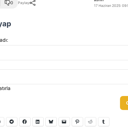
0
Paylaş:
17 Haziran 2025: 09:
 yap
 adı:
tırla