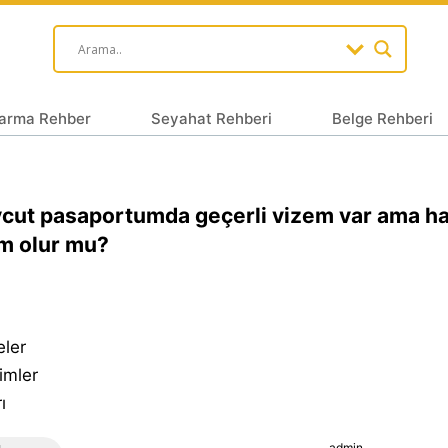
arma Rehber
Seyahat Rehberi
Belge Rehberi
ut pasaportumda geçerli vizem var ama has
m olur mu?
eler
imler
ı
admin