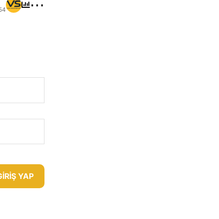
⋯
54
GIRIŞ YAP