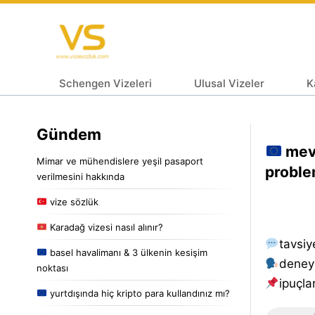
Schengen Vizeleri
Ulusal Vizeler
K
Gündem
mevc
Mimar ve mühendislere yeşil pasaport
proble
verilmesini hakkında
vize sözlük
Karadağ vizesi nasıl alınır?
tavsiy
basel havalimanı & 3 ülkenin kesişim
deney
noktası
i̇puçlar
yurtdışında hiç kripto para kullandınız mı?