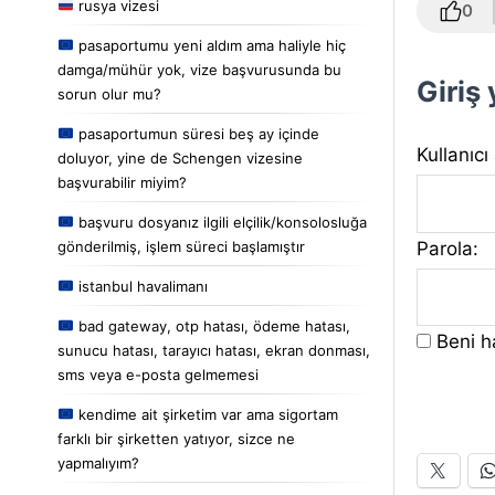
rusya vizesi
0
pasaportumu yeni aldım ama haliyle hiç
damga/mühür yok, vize başvurusunda bu
Giriş
sorun olur mu?
pasaportumun süresi beş ay içinde
Kullanıcı
doluyor, yine de Schengen vizesine
başvurabilir miyim?
başvuru dosyanız ilgili elçilik/konsolosluğa
Parola:
gönderilmiş, işlem süreci başlamıştır
istanbul havalimanı
bad gateway, otp hatası, ödeme hatası,
Beni ha
sunucu hatası, tarayıcı hatası, ekran donması,
sms veya e-posta gelmemesi
kendime ait şirketim var ama sigortam
farklı bir şirketten yatıyor, sizce ne
yapmalıyım?