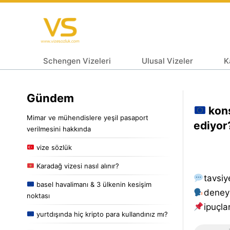
Schengen Vizeleri
Ulusal Vizeler
K
Gündem
kons
Mimar ve mühendislere yeşil pasaport
ediyor
verilmesini hakkında
vize sözlük
Karadağ vizesi nasıl alınır?
tavsiy
basel havalimanı & 3 ülkenin kesişim
deney
noktası
i̇puçlar
yurtdışında hiç kripto para kullandınız mı?