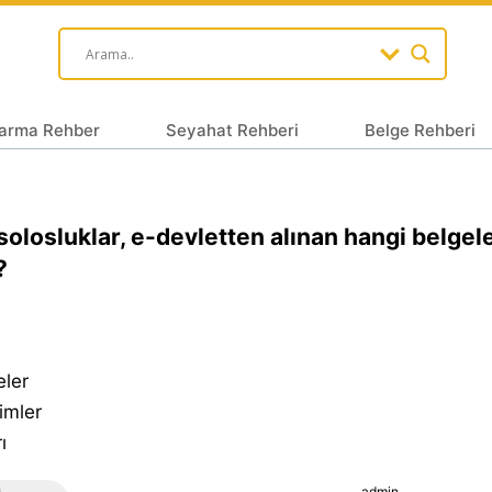
arma Rehber
Seyahat Rehberi
Belge Rehberi
olosluklar, e-devletten alınan hangi belgele
?
eler
imler
ı
admin