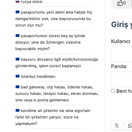
rusya vizesi
0
pasaportumu yeni aldım ama haliyle hiç
damga/mühür yok, vize başvurusunda bu
Giriş
sorun olur mu?
pasaportumun süresi beş ay içinde
Kullanıcı
doluyor, yine de Schengen vizesine
başvurabilir miyim?
başvuru dosyanız ilgili elçilik/konsolosluğa
Parola:
gönderilmiş, işlem süreci başlamıştır
istanbul havalimanı
bad gateway, otp hatası, ödeme hatası,
Beni ha
sunucu hatası, tarayıcı hatası, ekran donması,
sms veya e-posta gelmemesi
kendime ait şirketim var ama sigortam
farklı bir şirketten yatıyor, sizce ne
yapmalıyım?