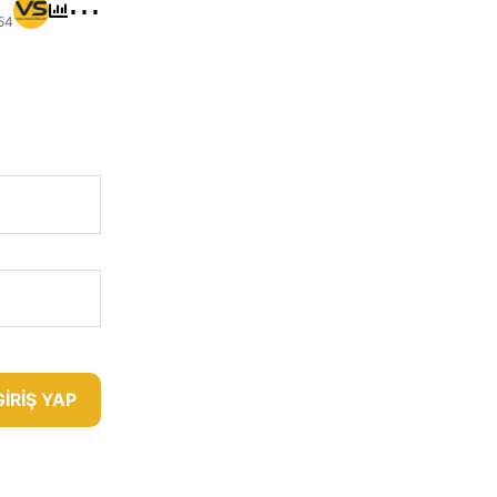
⋯
54
GIRIŞ YAP