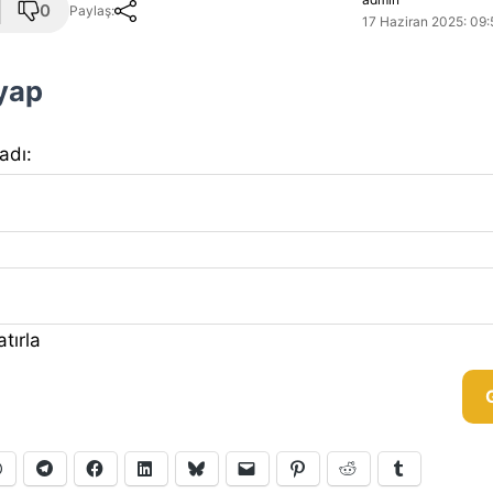
0
Paylaş:
17 Haziran 2025: 09:
 yap
 adı:
tırla