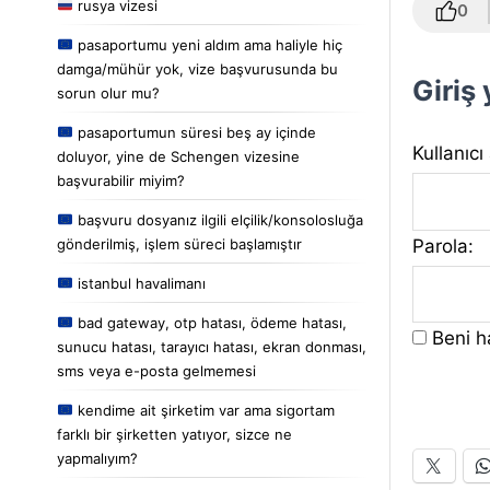
rusya vizesi
0
pasaportumu yeni aldım ama haliyle hiç
damga/mühür yok, vize başvurusunda bu
Giriş
sorun olur mu?
pasaportumun süresi beş ay içinde
Kullanıcı
doluyor, yine de Schengen vizesine
başvurabilir miyim?
başvuru dosyanız ilgili elçilik/konsolosluğa
Parola:
gönderilmiş, işlem süreci başlamıştır
istanbul havalimanı
bad gateway, otp hatası, ödeme hatası,
Beni ha
sunucu hatası, tarayıcı hatası, ekran donması,
sms veya e-posta gelmemesi
kendime ait şirketim var ama sigortam
farklı bir şirketten yatıyor, sizce ne
yapmalıyım?