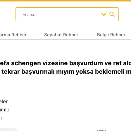
arma Rehber
Seyahat Rehberi
Belge Rehberi
defa schengen vizesine başvurdum ve ret al
tekrar başvurmalı mıyım yoksa beklemeli 
eler
imler
ı
admin