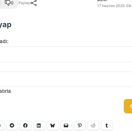
0
Paylaş:
17 Haziran 2025: 09:
 yap
 adı:
tırla