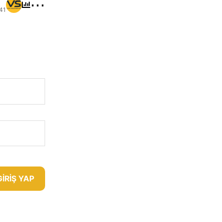
⋯
41
GIRIŞ YAP