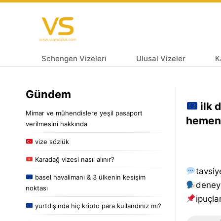
Schengen Vizeleri
Ulusal Vizeler
K
Gündem
ilk 
Mimar ve mühendislere yeşil pasaport
hemen 
verilmesini hakkında
vize sözlük
Karadağ vizesi nasıl alınır?
tavsiy
basel havalimanı & 3 ülkenin kesişim
deney
noktası
i̇puçlar
yurtdışında hiç kripto para kullandınız mı?