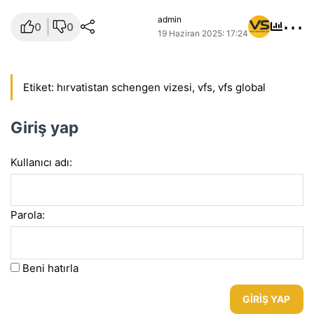
⋯
admin
0
0
19 Haziran 2025: 17:24
Etiket:
hırvatistan schengen vizesi
,
vfs
,
vfs global
Giriş yap
Kullanıcı adı:
Parola:
Beni hatırla
GIRIŞ YAP