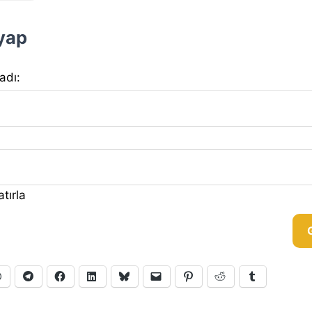
 yap
 adı:
tırla