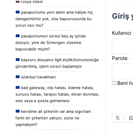
rusya vizesi
pasaportumu yeni aldım ama haliyle hiç
Giriş
damga/mühür yok, vize başvurusunda bu
sorun olur mu?
Kullanıcı
pasaportumun süresi beş ay içinde
doluyor, yine de Schengen vizesine
başvurabilir miyim?
Parola:
başvuru dosyanız ilgili elçilik/konsolosluğa
gönderilmiş, işlem süreci başlamıştır
istanbul havalimanı
Beni ha
bad gateway, otp hatası, ödeme hatası,
sunucu hatası, tarayıcı hatası, ekran donması,
sms veya e-posta gelmemesi
kendime ait şirketim var ama sigortam
farklı bir şirketten yatıyor, sizce ne
yapmalıyım?