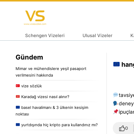
Schengen Vizeleri
Ulusal Vizeler
K
Gündem
hang
Mimar ve mühendislere yeşil pasaport
verilmesini hakkında
vize sözlük
tavsiy
Karadağ vizesi nasıl alınır?
deney
basel havalimanı & 3 ülkenin kesişim
i̇puçlar
noktası
yurtdışında hiç kripto para kullandınız mı?
0