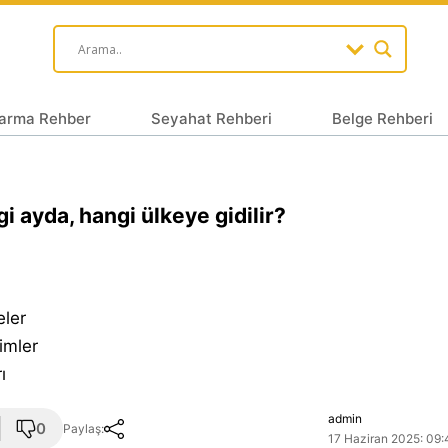
arma Rehber
Seyahat Rehberi
Belge Rehberi
i ayda, hangi ülkeye gidilir?
eler
imler
ı
admin
0
Paylaş:
17 Haziran 2025: 09: