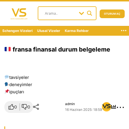
OTURUM AÇ
...
Schengen Vizeleri
Ulusal Vizeler
Karma Rehber
fransa finansal durum belgeleme
tavsiyeler
deneyimler
i̇puçları
⋯
admin
0
0
16 Haziran 2025: 18:59