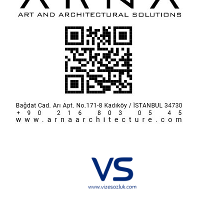
Hakkımızda
KVKK
İletişim
Reklam
Sponsorluk ve İşbirliği
Çerez Politikası