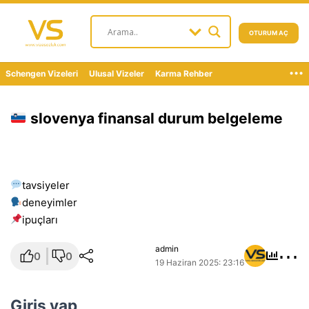
OTURUM AÇ
...
Schengen Vizeleri
Ulusal Vizeler
Karma Rehber
slovenya finansal durum belgeleme
tavsiyeler
deneyimler
i̇puçları
⋯
admin
0
0
19 Haziran 2025: 23:16
Giriş yap