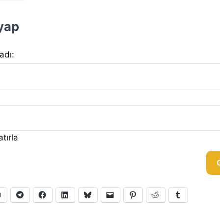
 yap
 adı:
tırla