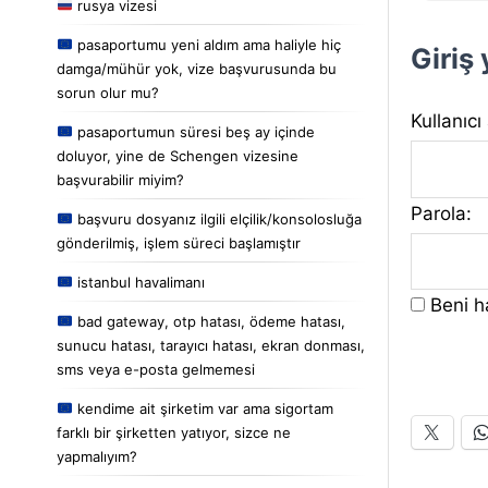
rusya vizesi
pasaportumu yeni aldım ama haliyle hiç
Giriş
damga/mühür yok, vize başvurusunda bu
sorun olur mu?
Kullanıcı
pasaportumun süresi beş ay içinde
doluyor, yine de Schengen vizesine
başvurabilir miyim?
Parola:
başvuru dosyanız ilgili elçilik/konsolosluğa
gönderilmiş, işlem süreci başlamıştır
istanbul havalimanı
Beni ha
bad gateway, otp hatası, ödeme hatası,
sunucu hatası, tarayıcı hatası, ekran donması,
sms veya e-posta gelmemesi
kendime ait şirketim var ama sigortam
farklı bir şirketten yatıyor, sizce ne
yapmalıyım?