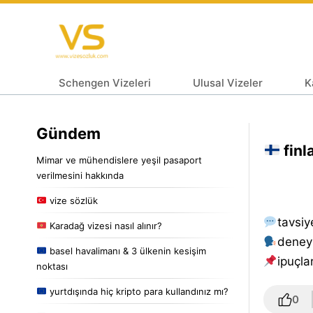
Schengen Vizeleri
Ulusal Vizeler
K
Gündem
finl
Mimar ve mühendislere yeşil pasaport
verilmesini hakkında
vize sözlük
tavsiy
Karadağ vizesi nasıl alınır?
deney
basel havalimanı & 3 ülkenin kesişim
i̇puçlar
noktası
yurtdışında hiç kripto para kullandınız mı?
0