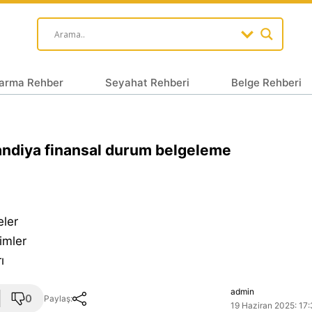
arma Rehber
Seyahat Rehberi
Belge Rehberi
andiya finansal durum belgeleme
eler
imler
ı
admin
0
Paylaş:
19 Haziran 2025: 17: