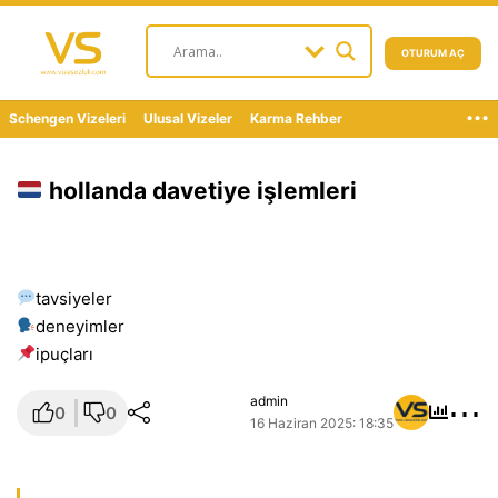
OTURUM AÇ
...
Schengen Vizeleri
Ulusal Vizeler
Karma Rehber
hollanda davetiye işlemleri
tavsiyeler
deneyimler
i̇puçları
⋯
admin
0
0
16 Haziran 2025: 18:35