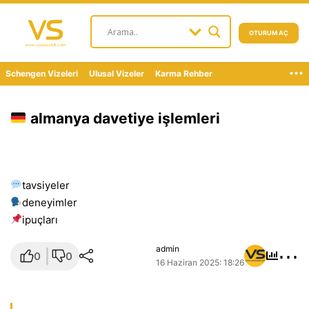
OTURUM AÇ
...
Schengen Vizeleri
Ulusal Vizeler
Karma Rehber
almanya davetiye işlemleri
tavsiyeler
deneyimler
i̇puçları
⋯
admin
0
0
16 Haziran 2025: 18:26