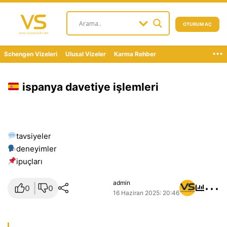
OTURUM AÇ
...
Schengen Vizeleri
Ulusal Vizeler
Karma Rehber
ispanya davetiye işlemleri
tavsiyeler
deneyimler
i̇puçları
⋯
admin
0
0
16 Haziran 2025: 20:46