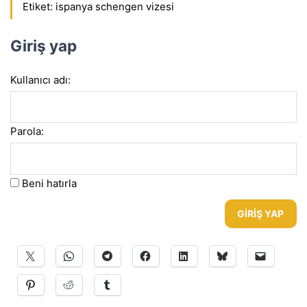
Etiket:
ispanya schengen vizesi
Giriş yap
Kullanıcı adı:
Parola:
Beni hatırla
GIRIŞ YAP