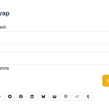
 yap
 adı:
tırla