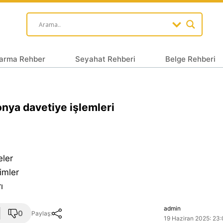
arma Rehber
Seyahat Rehberi
Belge Rehberi
nya davetiye işlemleri
eler
imler
ı
admin
0
Paylaş:
19 Haziran 2025: 23: