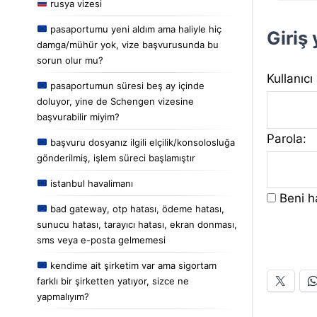
rusya vizesi
pasaportumu yeni aldım ama haliyle hiç
Giriş
damga/mühür yok, vize başvurusunda bu
sorun olur mu?
Kullanıcı
pasaportumun süresi beş ay içinde
doluyor, yine de Schengen vizesine
başvurabilir miyim?
Parola:
başvuru dosyanız ilgili elçilik/konsolosluğa
gönderilmiş, işlem süreci başlamıştır
istanbul havalimanı
Beni ha
bad gateway, otp hatası, ödeme hatası,
sunucu hatası, tarayıcı hatası, ekran donması,
sms veya e-posta gelmemesi
kendime ait şirketim var ama sigortam
farklı bir şirketten yatıyor, sizce ne
yapmalıyım?