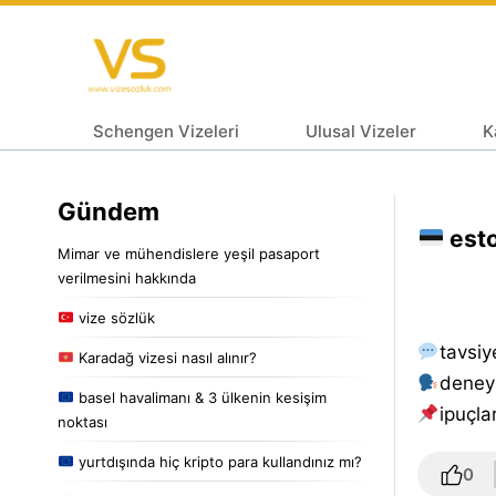
Schengen Vizeleri
Ulusal Vizeler
K
Gündem
esto
Mimar ve mühendislere yeşil pasaport
verilmesini hakkında
vize sözlük
tavsiy
Karadağ vizesi nasıl alınır?
deney
basel havalimanı & 3 ülkenin kesişim
i̇puçlar
noktası
yurtdışında hiç kripto para kullandınız mı?
0