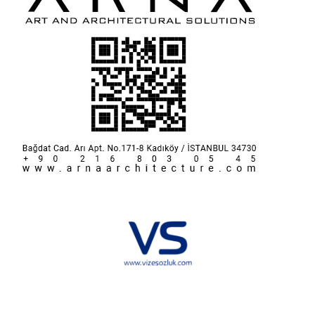
Hakkımızda
KVKK
İletişim
Reklam
Sponsorluk ve İşbirliği
Çerez Politikası