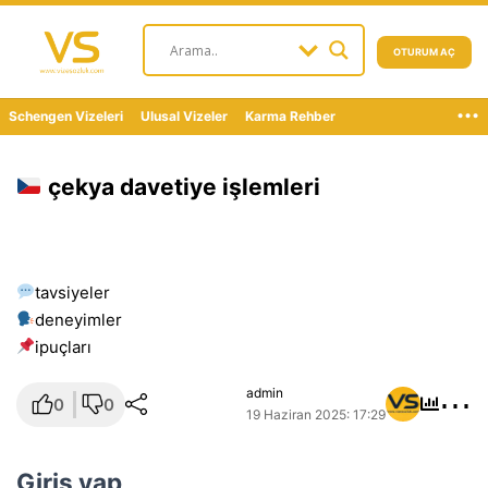
OTURUM AÇ
...
Schengen Vizeleri
Ulusal Vizeler
Karma Rehber
çekya davetiye işlemleri
tavsiyeler
deneyimler
i̇puçları
⋯
admin
0
0
19 Haziran 2025: 17:29
Giriş yap