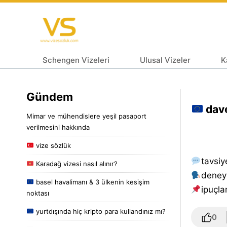
Schengen Vizeleri
Ulusal Vizeler
K
Gündem
dave
Mimar ve mühendislere yeşil pasaport
verilmesini hakkında
vize sözlük
tavsiy
Karadağ vizesi nasıl alınır?
deney
basel havalimanı & 3 ülkenin kesişim
i̇puçlar
noktası
yurtdışında hiç kripto para kullandınız mı?
0