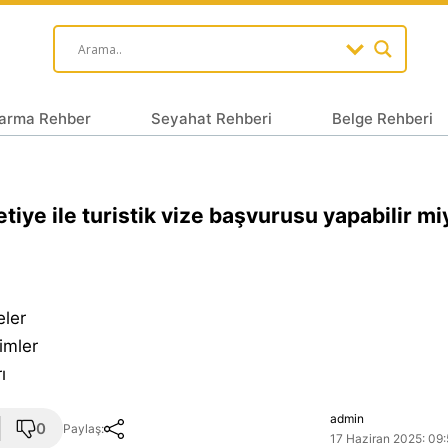
arma Rehber
Seyahat Rehberi
Belge Rehberi
tiye ile turistik vize başvurusu yapabilir m
eler
imler
ı
admin
0
Paylaş:
17 Haziran 2025: 09: