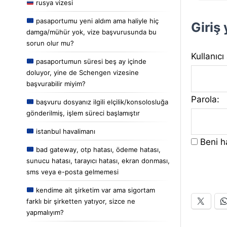
rusya vizesi
pasaportumu yeni aldım ama haliyle hiç
Giriş
damga/mühür yok, vize başvurusunda bu
sorun olur mu?
Kullanıcı
pasaportumun süresi beş ay içinde
doluyor, yine de Schengen vizesine
başvurabilir miyim?
Parola:
başvuru dosyanız ilgili elçilik/konsolosluğa
gönderilmiş, işlem süreci başlamıştır
istanbul havalimanı
Beni ha
bad gateway, otp hatası, ödeme hatası,
sunucu hatası, tarayıcı hatası, ekran donması,
sms veya e-posta gelmemesi
kendime ait şirketim var ama sigortam
farklı bir şirketten yatıyor, sizce ne
yapmalıyım?