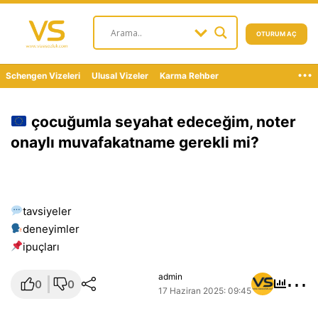
OTURUM AÇ
...
Schengen Vizeleri
Ulusal Vizeler
Karma Rehber
çocuğumla seyahat edeceğim, noter
onaylı muvafakatname gerekli mi?
tavsiyeler
deneyimler
i̇puçları
⋯
admin
0
0
17 Haziran 2025: 09:45