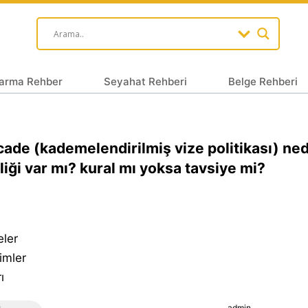
arma Rehber
Seyahat Rehberi
Belge Rehberi
ade (kademelendirilmiş vize politikası) ned
liği var mı? kural mı yoksa tavsiye mi?
eler
imler
ı
admin