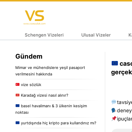
Schengen Vizeleri
Ulusal Vizeler
K
Gündem
casc
Mimar ve mühendislere yeşil pasaport
gerçek
verilmesini hakkında
vize sözlük
Karadağ vizesi nasıl alınır?
tavsiy
basel havalimanı & 3 ülkenin kesişim
deney
noktası
i̇puçlar
yurtdışında hiç kripto para kullandınız mı?