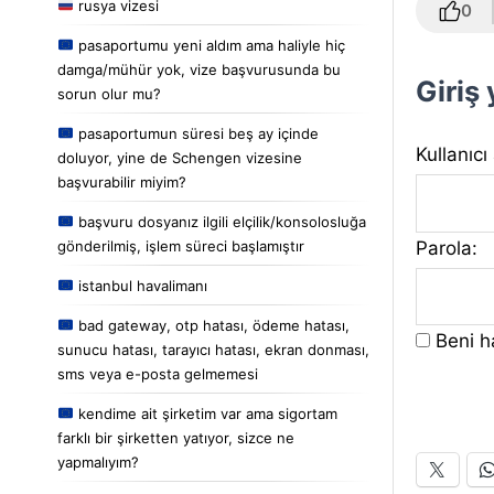
rusya vizesi
0
pasaportumu yeni aldım ama haliyle hiç
damga/mühür yok, vize başvurusunda bu
Giriş
sorun olur mu?
pasaportumun süresi beş ay içinde
Kullanıcı
doluyor, yine de Schengen vizesine
başvurabilir miyim?
başvuru dosyanız ilgili elçilik/konsolosluğa
Parola:
gönderilmiş, işlem süreci başlamıştır
istanbul havalimanı
bad gateway, otp hatası, ödeme hatası,
Beni ha
sunucu hatası, tarayıcı hatası, ekran donması,
sms veya e-posta gelmemesi
kendime ait şirketim var ama sigortam
farklı bir şirketten yatıyor, sizce ne
yapmalıyım?