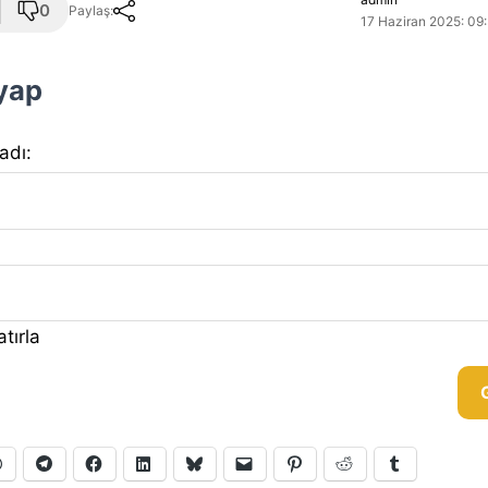
0
Paylaş:
17 Haziran 2025: 09:
 yap
 adı:
tırla