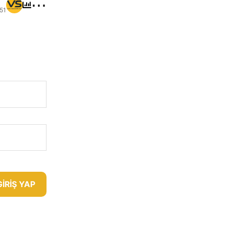
⋯
51
GIRIŞ YAP