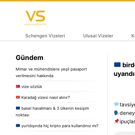
Schengen Vizeleri
Ulusal Vizeler
K
Gündem
bird
Mimar ve mühendislere yeşil pasaport
uyandı
verilmesini hakkında
vize sözlük
Karadağ vizesi nasıl alınır?
tavsiy
basel havalimanı & 3 ülkenin kesişim
deney
noktası
i̇puçlar
yurtdışında hiç kripto para kullandınız mı?