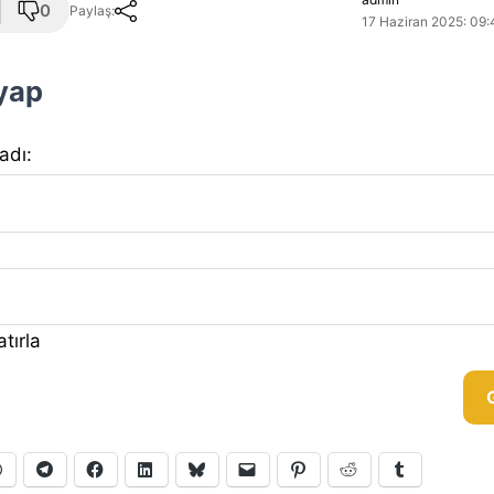
0
Paylaş:
17 Haziran 2025: 09:
 yap
 adı:
tırla