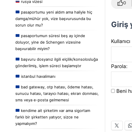
rusya vizesi
0
pasaportumu yeni aldım ama haliyle hiç
damga/mühür yok, vize başvurusunda bu
Giriş
sorun olur mu?
pasaportumun süresi beş ay içinde
Kullanıcı
doluyor, yine de Schengen vizesine
başvurabilir miyim?
başvuru dosyanız ilgili elçilik/konsolosluğa
Parola:
gönderilmiş, işlem süreci başlamıştır
istanbul havalimanı
bad gateway, otp hatası, ödeme hatası,
Beni ha
sunucu hatası, tarayıcı hatası, ekran donması,
sms veya e-posta gelmemesi
kendime ait şirketim var ama sigortam
farklı bir şirketten yatıyor, sizce ne
yapmalıyım?