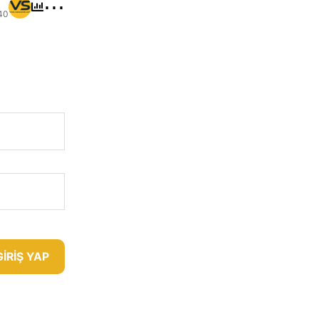
⋯
40
GIRIŞ YAP