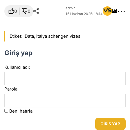
⋯
admin
0
0
16 Haziran 2025: 18:14
Etiket:
iData
,
italya schengen vizesi
Giriş yap
Kullanıcı adı:
Parola:
Beni hatırla
GIRIŞ YAP