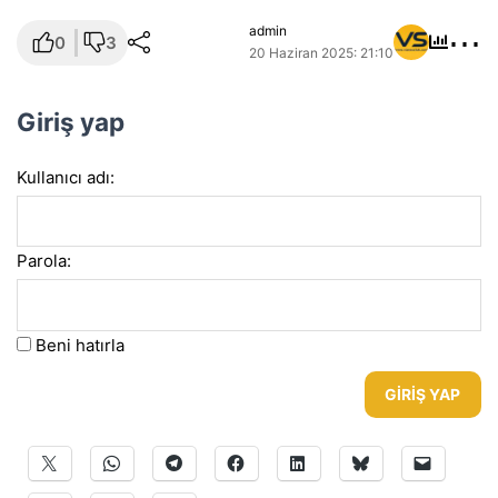
⋯
admin
0
3
20 Haziran 2025: 21:10
Giriş yap
Kullanıcı adı:
Parola:
Beni hatırla
GIRIŞ YAP