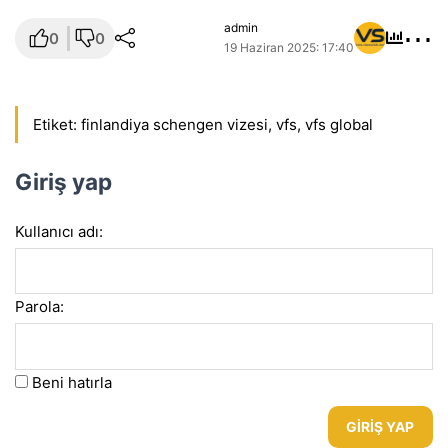
⋯
admin
0
0
19 Haziran 2025: 17:40
Etiket:
finlandiya schengen vizesi
,
vfs
,
vfs global
Giriş yap
Kullanıcı adı:
Parola:
Beni hatırla
GIRIŞ YAP