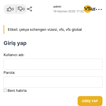
⋯
admin
0
0
19 Haziran 2025: 17:32
Etiket:
çekya schengen vizesi
,
vfs
,
vfs global
Giriş yap
Kullanıcı adı:
Parola:
Beni hatırla
GIRIŞ YAP