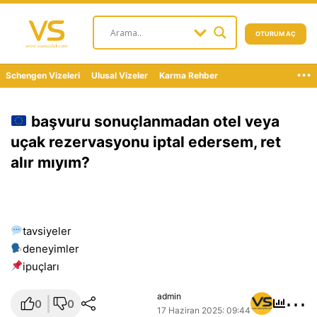
OTURUM AÇ
...
Schengen Vizeleri
Ulusal Vizeler
Karma Rehber
başvuru sonuçlanmadan otel veya
uçak rezervasyonu iptal edersem, ret
alır mıyım?
tavsiyeler
deneyimler
i̇puçları
⋯
admin
0
0
17 Haziran 2025: 09:44