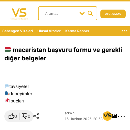
OTURUM AÇ
...
Schengen Vizeleri
Ulusal Vizeler
Karma Rehber
macaristan başvuru formu ve gerekli
diğer belgeler
tavsiyeler
deneyimler
i̇puçları
⋯
admin
0
0
16 Haziran 2025: 20:53