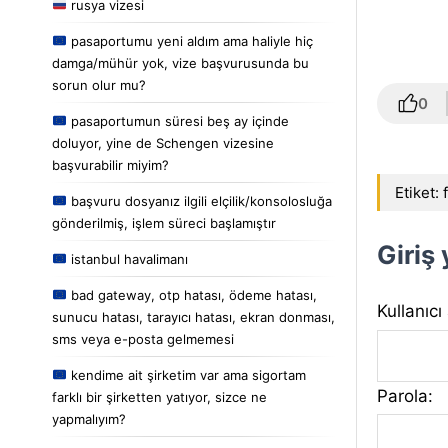
rusya vizesi
pasaportumu yeni aldım ama haliyle hiç
damga/mühür yok, vize başvurusunda bu
sorun olur mu?
0
pasaportumun süresi beş ay içinde
doluyor, yine de Schengen vizesine
başvurabilir miyim?
Etiket:
başvuru dosyanız ilgili elçilik/konsolosluğa
gönderilmiş, işlem süreci başlamıştır
Giriş
istanbul havalimanı
bad gateway, otp hatası, ödeme hatası,
Kullanıcı
sunucu hatası, tarayıcı hatası, ekran donması,
sms veya e-posta gelmemesi
kendime ait şirketim var ama sigortam
Parola:
farklı bir şirketten yatıyor, sizce ne
yapmalıyım?