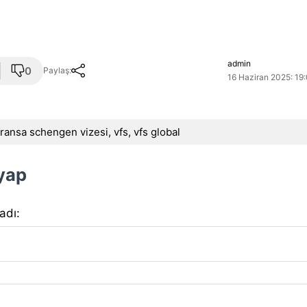
admin
0
Paylaş:
16 Haziran 2025: 19
fransa schengen vizesi
,
vfs
,
vfs global
 yap
 adı: