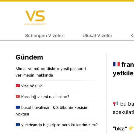
Schengen Vizeleri
Ulusal Vizeler
K
Gündem
fran
Mimar ve mühendislere yeşil pasaport
yetkil
verilmesini hakkında
vize sözlük
Karadağ vizesi nasıl alınır?
bu baş
basel havalimanı & 3 ülkenin kesişim
spekülati
noktası
yurtdışında hiç kripto para kullandınız mı?
“bkz.”