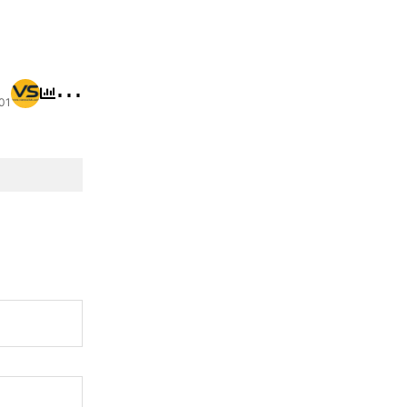
⋯
:01