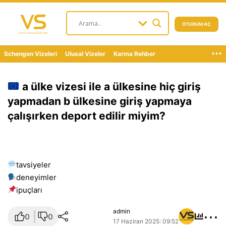
OTURUM AÇ
...
Schengen Vizeleri
Ulusal Vizeler
Karma Rehber
a ülke vizesi ile a ülkesine hiç giriş
yapmadan b ülkesine giriş yapmaya
çalışırken deport edilir miyim?
tavsiyeler
deneyimler
i̇puçları
⋯
admin
0
0
17 Haziran 2025: 09:52