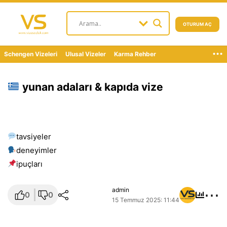
OTURUM AÇ
...
Schengen Vizeleri
Ulusal Vizeler
Karma Rehber
yunan adaları & kapıda vize
tavsiyeler
deneyimler
i̇puçları
⋯
admin
0
0
15 Temmuz 2025: 11:44