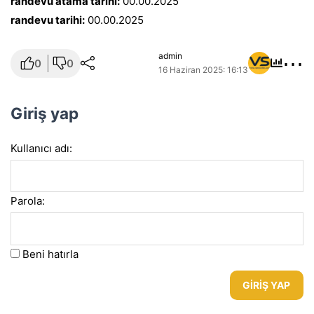
randevu atama tarihi:
00.00.2025
randevu tarihi:
00.00.2025
⋯
admin
0
0
16 Haziran 2025: 16:13
Giriş yap
Kullanıcı adı:
Parola:
Beni hatırla
GIRIŞ YAP