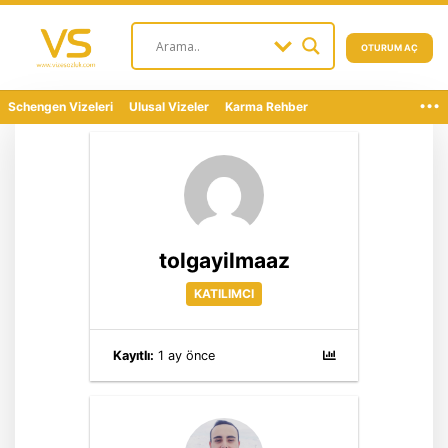
OTURUM AÇ
...
Schengen Vizeleri
Ulusal Vizeler
Karma Rehber
tolgayilmaaz
KATILIMCI
Kayıtlı:
1 ay önce