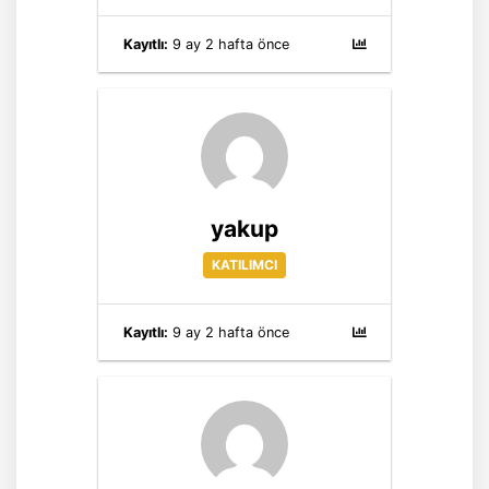
Kayıtlı:
9 ay 2 hafta önce
yakup
KATILIMCI
Kayıtlı:
9 ay 2 hafta önce