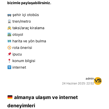
bizimle paylaşabilirsiniz.
şehir içi otobüs
tren/metro
taksi/araç kiralama
otoyol
harita ve yön bulma
rota önerisi
i̇pucu
konum bilgisi
i̇nternet
admin
24 Haziran 2025: 22:52
almanya ulaşım ve internet
deneyimleri