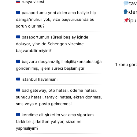
rusya vizesi
tav
de
pasaportumu yeni aldım ama haliyle hiç
damga/mühür yok, vize başvurusunda bu
i̇pu
sorun olur mu?
pasaportumun süresi beş ay içinde
doluyor, yine de Schengen vizesine
başvurabilir miyim?
başvuru dosyanız ilgili elçilik/konsolosluğa
1 konu gör
gönderilmiş, işlem süreci başlamıştır
istanbul havalimanı
bad gateway, otp hatası, ödeme hatası,
sunucu hatası, tarayıcı hatası, ekran donması,
sms veya e-posta gelmemesi
kendime ait şirketim var ama sigortam
farklı bir şirketten yatıyor, sizce ne
yapmalıyım?