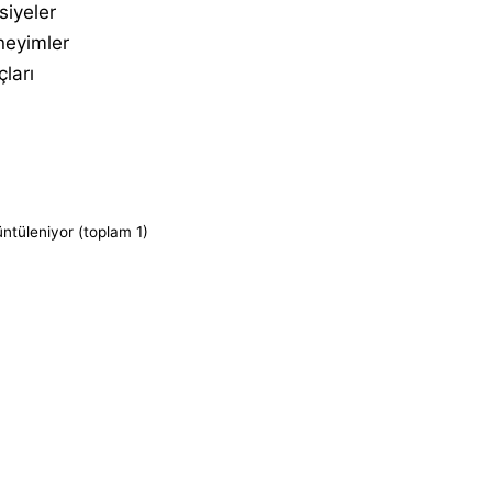
siyeler
neyimler
çları
üntüleniyor (toplam 1)