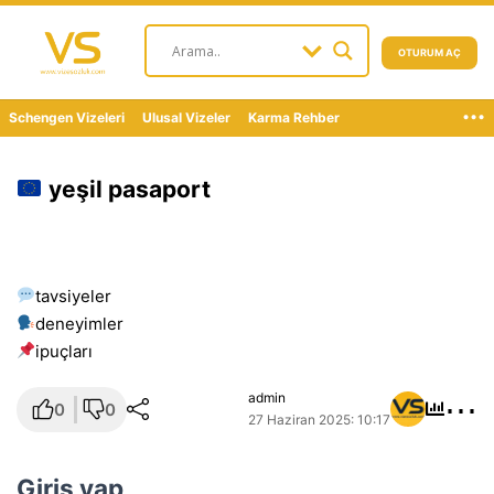
OTURUM AÇ
...
Schengen Vizeleri
Ulusal Vizeler
Karma Rehber
yeşil pasaport
tavsiyeler
deneyimler
i̇puçları
⋯
admin
0
0
27 Haziran 2025: 10:17
Giriş yap