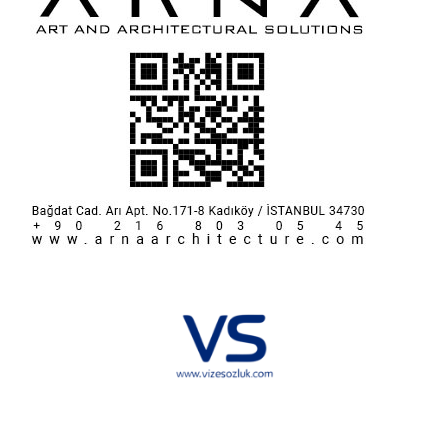
Hakkımızda
KVKK
İletişim
Reklam
Sponsorluk ve İşbirliği
Çerez Politikası