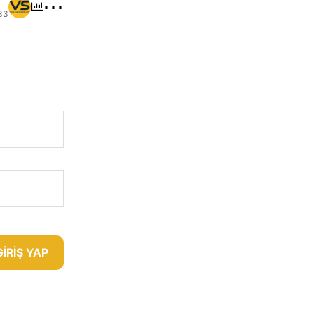
⋯
33
GIRIŞ YAP