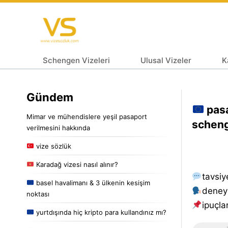
Schengen Vizeleri
Ulusal Vizeler
K
Gündem
pasa
Mimar ve mühendislere yeşil pasaport
scheng
verilmesini hakkında
vize sözlük
Karadağ vizesi nasıl alınır?
tavsiy
basel havalimanı & 3 ülkenin kesişim
deney
noktası
i̇puçlar
yurtdışında hiç kripto para kullandınız mı?