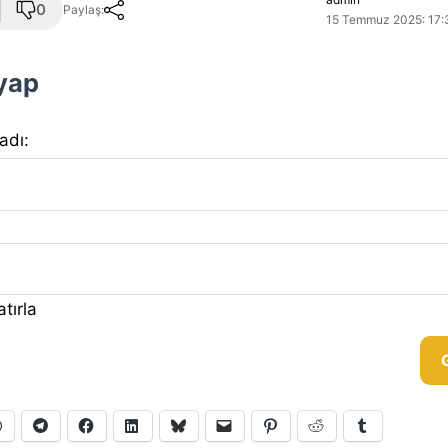
0
Paylaş:
15 Temmuz 2025: 17:
 yap
 adı:
tırla