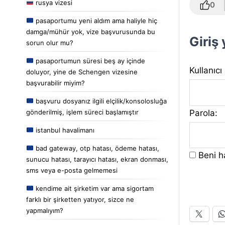
rusya vizesi
0
pasaportumu yeni aldım ama haliyle hiç
damga/mühür yok, vize başvurusunda bu
Giriş
sorun olur mu?
pasaportumun süresi beş ay içinde
Kullanıcı
doluyor, yine de Schengen vizesine
başvurabilir miyim?
başvuru dosyanız ilgili elçilik/konsolosluğa
Parola:
gönderilmiş, işlem süreci başlamıştır
istanbul havalimanı
bad gateway, otp hatası, ödeme hatası,
Beni ha
sunucu hatası, tarayıcı hatası, ekran donması,
sms veya e-posta gelmemesi
kendime ait şirketim var ama sigortam
farklı bir şirketten yatıyor, sizce ne
yapmalıyım?