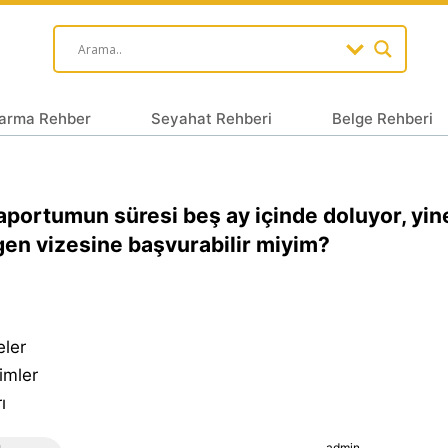
arma Rehber
Seyahat Rehberi
Belge Rehberi
portumun süresi beş ay içinde doluyor, yin
en vizesine başvurabilir miyim?
eler
imler
ı
admin