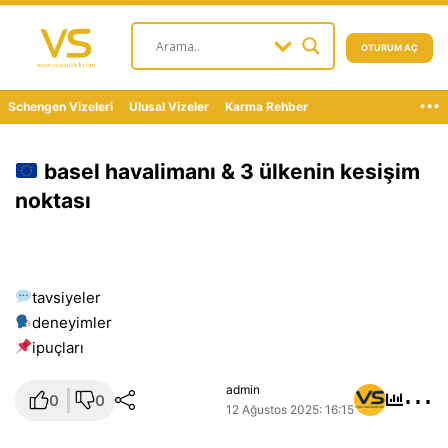
OTURUM AÇ
...
Schengen Vizeleri
Ulusal Vizeler
Karma Rehber
basel havalimanı & 3 ülkenin kesişim
noktası
tavsiyeler
deneyimler
i̇puçları
⋯
admin
0
0
12 Ağustos 2025: 16:15