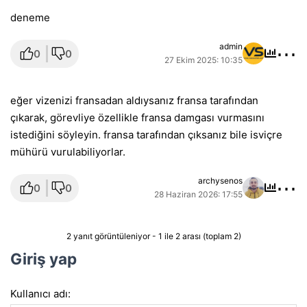
deneme
⋯
admin
0
0
27 Ekim 2025: 10:35
eğer vizenizi fransadan aldıysanız fransa tarafından
çıkarak, görevliye özellikle fransa damgası vurmasını
istediğini söyleyin. fransa tarafından çıksanız bile isviçre
mühürü vurulabiliyorlar.
⋯
archysenos
0
0
28 Haziran 2026: 17:55
2 yanıt görüntüleniyor - 1 ile 2 arası (toplam 2)
Giriş yap
Kullanıcı adı: