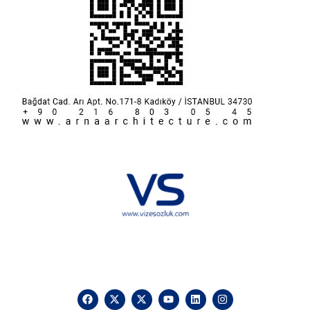
Hakkımızda
KVKK
İletişim
Reklam
Sponsorluk ve İşbirliği
Çerez Politikası