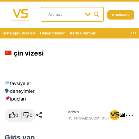
OTURUM AÇ
...
Schengen Vizeleri
Ulusal Vizeler
Karma Rehber
çin vizesi
tavsiyeler
deneyimler
i̇puçları
⋯
admin
0
0
15 Temmuz 2025: 10:37
Giriş yap