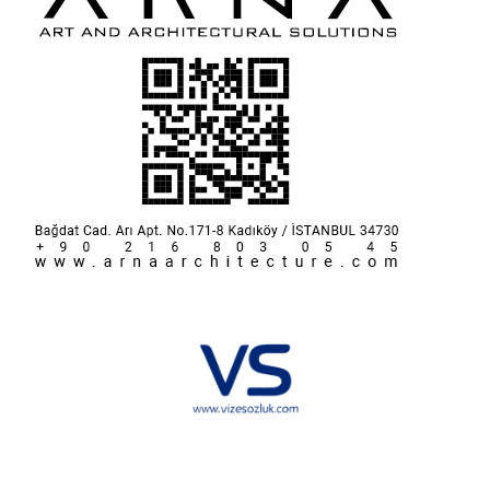
Hakkımızda
KVKK
İletişim
Reklam
Sponsorluk ve İşbirliği
Çerez Politikası