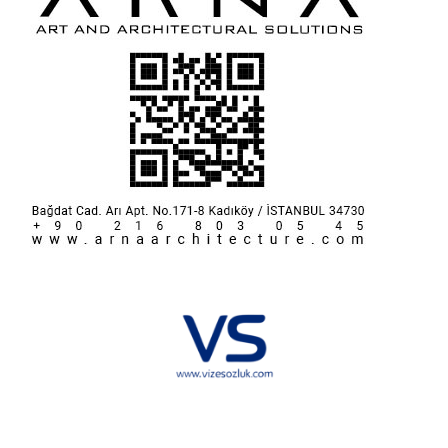
Hakkımızda
KVKK
İletişim
Reklam
Sponsorluk ve İşbirliği
Çerez Politikası