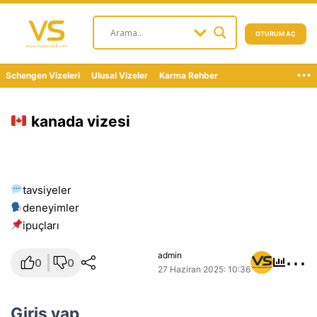
OTURUM AÇ
...
Schengen Vizeleri
Ulusal Vizeler
Karma Rehber
kanada vizesi
tavsiyeler
deneyimler
i̇puçları
⋯
admin
0
0
27 Haziran 2025: 10:36
Giriş yap