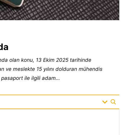
9
p
v
da
nda olan konu, 13 Ekim 2025 tarihinde
an ve meslekte 15 yılını dolduran mühendis
pasaport ile ilgili adam…