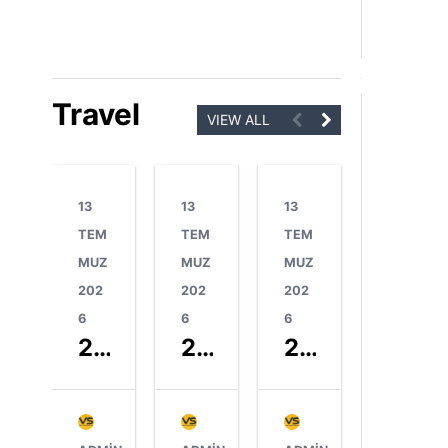
Travel
VIEW ALL
13
13
13
13
TEM
TEM
TEM
TEM
MUZ
MUZ
MUZ
MUZ
202
202
202
202
6
6
6
6
2025 Yılı Schengen Vizesi İstatistikleri & Güneydoğu Avrupa Ülkeleri (Balkanlar)
2025 Yılı Schengen Vizesi İstatistikleri & Baltık Ülkeleri
2025 Yılı Schengen Vizesi İstatistikleri & Benelüks Ülkeleri
2025 Yılı Schengen Vizesi İstatistikleri & Kuzey Avrupa Ülkeleri (Nordik/İskandinav)
ADMIN