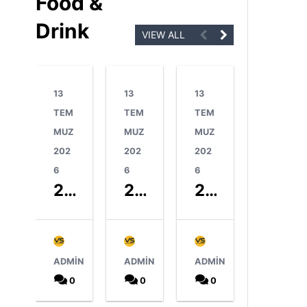
Food &
Drink
VIEW ALL
13
13
13
13
TEM
TEM
TEM
TEM
MUZ
MUZ
MUZ
MUZ
202
202
202
202
6
6
6
6
2025 Yılı Schengen Vizesi İstatistikleri & Güneydoğu Avrupa Ülkeleri (Balkanlar)
2025 Yılı Schengen Vizesi İstatistikleri & Baltık Ülkeleri
2025 Yılı Schengen Vizesi İstatistikleri & Benelüks Ülkeleri
2025 Yılı Schengen Vizesi İstatistikleri & Kuzey Avrupa Ülkeleri (Nordik/İskandinav)
ADMIN
ADMIN
ADMIN
ADMIN
0
0
0
0