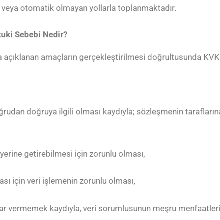
n veya otomatik olmayan yollarla toplanmaktadır.
kuki Sebebi Nedir?
arıda açıklanan amaçların gerçekleştirilmesi doğrultusunda KV
udan doğruya ilgili olması kaydıyla; sözleşmenin taraflarına a
rine getirebilmesi için zorunlu olması,
sı için veri işlemenin zorunlu olması,
zarar vermemek kaydıyla, veri sorumlusunun meşru menfaatleri 