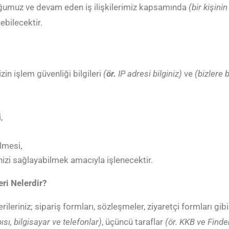
rduğumuz ve devam eden iş ilişkilerimiz kapsamında
(bir kişin
ebilecektir.
izin
işlem güvenliği bilgileri
(
ör.
IP adresi bilginiz)
ve
(bizlere b
,
ilmesi,
inizi sağlayabilmek amacıyla işlenecektir.
ri Nelerdir?
rileriniz; sipariş formları, sözleşmeler, ziyaretçi formları gibi 
sı, bilgisayar ve telefonlar)
, üçüncü taraflar
(ör. KKB ve Finde