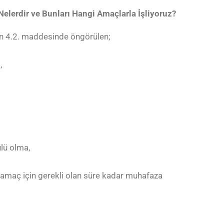
 Nelerdir ve Bunları Hangi Amaçlarla İşliyoruz?
’nın 4.2. maddesinde öngörülen;
,
ülü olma,
i amaç için gerekli olan süre kadar muhafaza