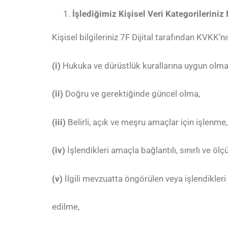
İşlediğimiz Kişisel Veri Kategorileriniz
Kişisel bilgileriniz 7F Dijital tarafından KVKK
(i)
Hukuka ve dürüstlük kurallarına uygun olma
(ii)
Doğru ve gerektiğinde güncel olma,
(iii)
Belirli, açık ve meşru amaçlar için işlenme,
(iv)
İşlendikleri amaçla bağlantılı, sınırlı ve ölç
(v)
İlgili mevzuatta öngörülen veya işlendikler
edilme,