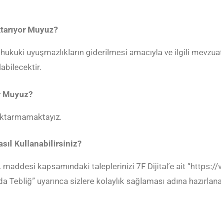
Aktarıyor Muyuz?
,
hukuki uyuşmazlıkların giderilmesi amacıyla ve ilgili mevzua
abilecektir.
yor Muyuz?
na aktarmamaktayız.
Nasıl Kullanabilirsiniz?
1. maddesi kapsamındaki taleplerinizi 7F Dijital’e ait “https:
a Tebliğ” uyarınca sizlere kolaylık sağlaması adına hazırl