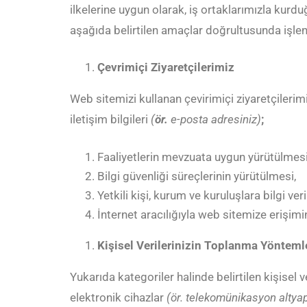
ilkelerine uygun olarak, iş ortaklarımızla ku
aşağıda belirtilen amaçlar doğrultusunda işlen
Çevrimiçi Ziyaretçilerimiz
Web sitemizi kullanan çevirimiçi ziyaretçilerim
iletişim bilgileri
(
ör.
e-posta adresiniz)
;
Faaliyetlerin mevzuata uygun yürütülmesi
Bilgi güvenliği süreçlerinin yürütülmesi,
Yetkili kişi, kurum ve kuruluşlara bilgi ver
İnternet aracılığıyla web sitemize erişim
Kişisel Verilerinizin Toplanma Yöntemle
Yukarıda kategoriler halinde belirtilen kişisel ve
elektronik cihazlar
(ör. telekomünikasyon altyapı